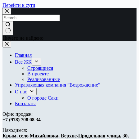
Перейти к сути
Ничего не найдено
Главная
Все ЖК
Строящиеся
В проекте
Реализованные
Управляющая компания ”Возрождение”
О нас
О городе Саки
Контакты
Офис продаж:
+7 (978) 708 08 34
Находимся:
Крым, ​
село Михайловка,
Верхне-Продольная улица, 30,