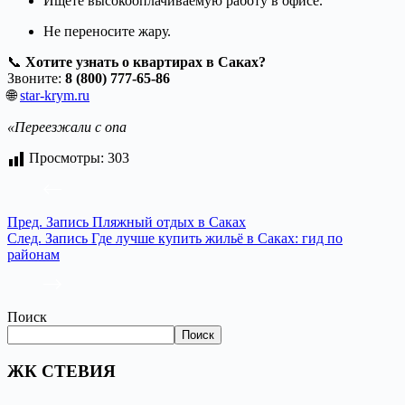
Ищете высокооплачиваемую работу в офисе.
Не переносите жару.
📞
Хотите узнать о квартирах в Саках?
Звоните:
8 (800) 777-65-86
🌐
star-krym.ru
«Переезжали с опа
Просмотры:
303
Пред.
Запись
Пляжный отдых в Саках
След.
Запись
Где лучше купить жильё в Саках: гид по
районам
Поиск
Поиск
ЖК СТЕВИЯ