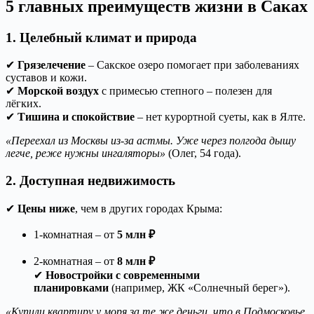
5 главных преимуществ жизни в Саках
1. Целебный климат и природа
✔
Грязелечение
– Сакское озеро помогает при заболеваниях
суставов и кожи.
✔
Морской воздух
с примесью степного – полезен для
лёгких.
✔
Тишина и спокойствие
– нет курортной суеты, как в Ялте.
«Переехал из Москвы из-за астмы. Уже через полгода дышу
легче, реже нужны ингаляторы»
(Олег, 54 года).
2. Доступная недвижимость
✔
Цены ниже
, чем в других городах Крыма:
1-комнатная – от
5 млн ₽
2-комнатная – от
8 млн ₽
✔
Новостройки с современными
планировками
(например, ЖК «Солнечный берег»).
«Купили квартиру у моря за те же деньги, что в Подмосковье