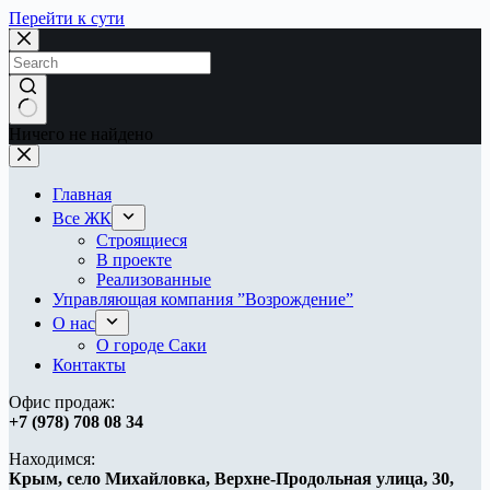
Перейти к сути
Ничего не найдено
Главная
Все ЖК
Строящиеся
В проекте
Реализованные
Управляющая компания ”Возрождение”
О нас
О городе Саки
Контакты
Офис продаж:
+7 (978) 708 08 34
Находимся:
Крым, ​
село Михайловка,
Верхне-Продольная улица, 30,