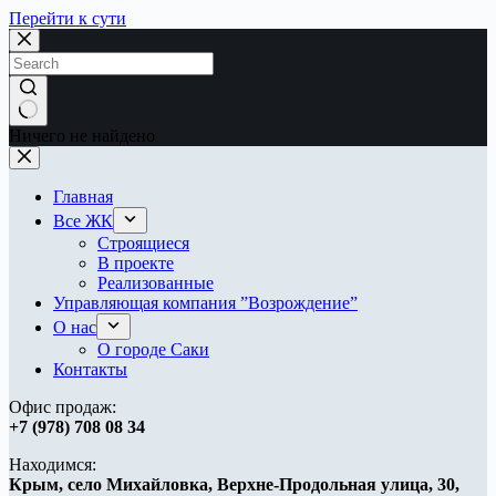
Перейти к сути
Ничего не найдено
Главная
Все ЖК
Строящиеся
В проекте
Реализованные
Управляющая компания ”Возрождение”
О нас
О городе Саки
Контакты
Офис продаж:
+7 (978) 708 08 34
Находимся:
Крым, ​
село Михайловка,
Верхне-Продольная улица, 30,